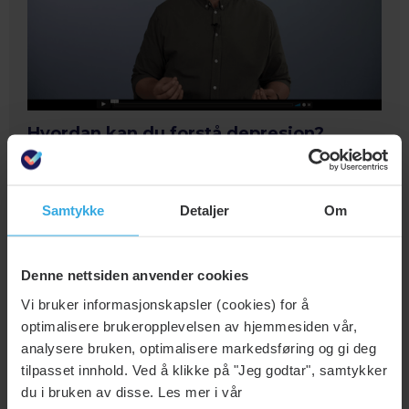
Hvordan kan du forstå depresjon?
I emosjonsfokusert terapi ser vi på depresjon som et
signal om at du har et følelsesmessig behov som føles
helt umulig å få dekket. Dette kan være behov for
Samtykke
Detaljer
Om
anerkjennelse fra noen du bryr deg om, trøst, støtte,
nærhet eller andre følelsesmessige behov. Se hva Aksel
sier om depresjon og følelser.
Denne nettsiden anvender cookies
Vi bruker informasjonskapsler (cookies) for å
optimalisere brukeropplevelsen av hjemmesiden vår,
analysere bruken, optimalisere markedsføring og gi deg
tilpasset innhold. Ved å klikke på "Jeg godtar", samtykker
du i bruken av disse. Les mer i vår