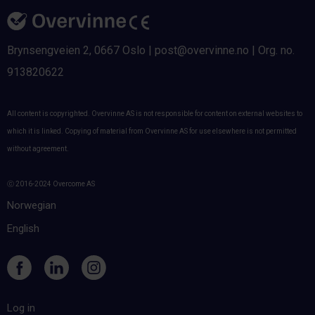
Brynsengveien 2, 0667 Oslo | post@overvinne.no | Org. no.
913820622
All content is copyrighted. Overvinne AS is not responsible for content on external websites to
which it is linked. Copying of material from Overvinne AS for use elsewhere is not permitted
without agreement.
ⓒ 2016-2024 Overcome AS
Norwegian
English
Log in