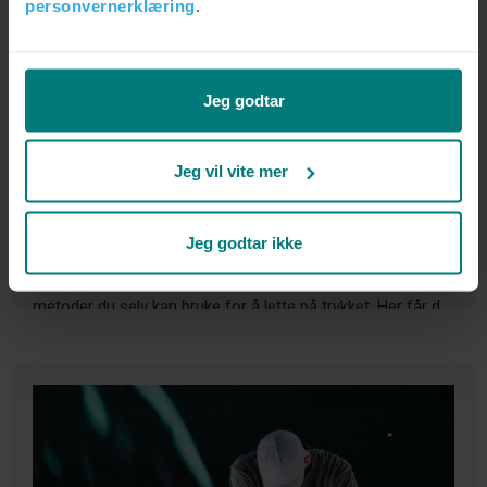
personvernerklæring
.
Jeg godtar
Jeg vil vite mer
7 tips for å håndtere depresjon
Jeg godtar ikke
Depresjon kan føles som en tung sky som legger seg over
hverdagen. Men det finnes konkrete, forskningsbaserte
metoder du selv kan bruke for å lette på trykket. Her får du
syv praktiske tips, inspirert av kognitiv psykologi, som gir
deg verktøyene du trenger for å håndtere depresjon.