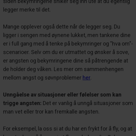
siden bekymringene sniker seg inn ute at du egentlig
legger merke til det.
Mange opplever også dette når de legger seg. Du
ligger i sengen med øynene lukket, men tankene dine
er i full gang med å tenke på bekymringer og "hva om"-
scenarioer. Selv om du er utmattet og ønsker å sove,
er angsten og bekymringene dine så påtrengende at
de holder deg våken. Les mer om sammenhengen
mellom angst og søvnproblemer
her
.
Unngåelse av situasjoner eller følelser som kan
trigge angsten:
Det er vanlig å unngå situasjoner som
man vet eller tror kan fremkalle angsten.
For eksempel, la oss si at du har en frykt for å fly, og at