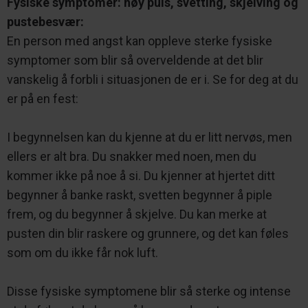
Fysiske symptomer: høy puls, svetting, skjelving og
pustebesvær:
En person med angst kan oppleve sterke fysiske
symptomer som blir så overveldende at det blir
vanskelig å forbli i situasjonen de er i. Se for deg at du
er på en fest:
I begynnelsen kan du kjenne at du er litt nervøs, men
ellers er alt bra. Du snakker med noen, men du
kommer ikke på noe å si. Du kjenner at hjertet ditt
begynner å banke raskt, svetten begynner å piple
frem, og du begynner å skjelve. Du kan merke at
pusten din blir raskere og grunnere, og det kan føles
som om du ikke får nok luft.
Disse fysiske symptomene blir så sterke og intense