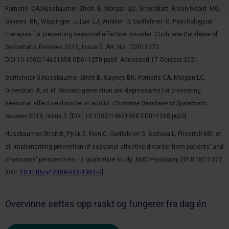
Forneris CA,Nussbaumer‐Streit B, Morgan LC, Greenblatt A,Van Noord MG,
Gaynes BN, Wipplinger J, Lux LJ, Winkler D, Gartlehner G. Psychological
therapies for preventing seasonal affective disorder. Cochrane Database of
Systematic Reviews 2019, Issue 5. Art. No.: CD011270.
DOI:10.1002/14651858.CD011270.pub3. Accessed 17 October 2021.
Gartlehner G,Nussbaumer‐Streit B, Gaynes BN, Forneris CA, Morgan LC,
Greenblatt A, et al. Second‐generation antidepressants for preventing
seasonal affective disorder in adults.
Cochrane Database of Systematic
Reviews
2019, Issue 3. [DOI: 10.1002/14651858.CD011268.pub3]
Nussbaumer‐Streit B, Pjrek E, Kien C, Gartlehner G, Bartova L, Friedrich ME, et
al. Implementing prevention of seasonal affective disorder from patients' and
physicians' perspectives ‐ a qualitative study.
BMC Psychiatry
2018;18(1):372.
[DOI:
10.1186/s12888‐018‐1951‐0
]
Overvinne settes opp raskt og fungerer fra dag én