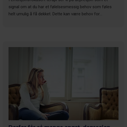
signal om at du har et følelsesmessig behov som føles
helt umulig å få dekket. Dette kan være behov for
anerkjennelse fra noen du bryr deg om, trøst, støtte,
nærhet eller andre følelsesmessige behov. Se hva Aksel
sier om depresjon og følelser.