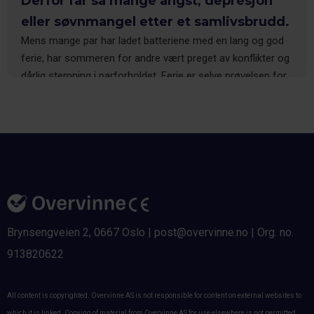
Derfor får så mange angst, depresjon
eller søvnmangel etter et samlivsbrudd.
Mens mange par har ladet batteriene med en lang og god
ferie, har sommeren for andre vært preget av konflikter og
dårlig stemning i parforholdet. Ferie er selve prøvelsen for
et parforhold, og blant de som sliter blir konfliktene ekstra
tydelige i sommerferien. Høsten er derfor høysesong for
familievernkontorene. Likevel søker mange hjelp for sent.
Brynsengveien 2, 0667 Oslo | post@overvinne.no | Org. no.
913820622
All content is copyrighted. Overvinne AS is not responsible for content on external websites to
which it is linked. Copying of material from Overvinne AS for use elsewhere is not permitted