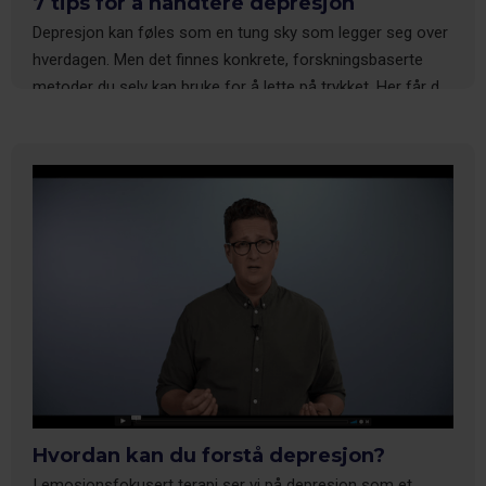
7 tips for å håndtere depresjon
Depresjon kan føles som en tung sky som legger seg over
hverdagen. Men det finnes konkrete, forskningsbaserte
metoder du selv kan bruke for å lette på trykket. Her får du
syv praktiske tips, inspirert av kognitiv psykologi, som gir
deg verktøyene du trenger for å håndtere depresjon.
Hvordan kan du forstå depresjon?
I emosjonsfokusert terapi ser vi på depresjon som et