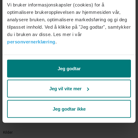
vinterdepresjon har klare likhetstrekk med "vanlig"
Vi bruker informasjonskapsler (cookies) for å
optimalisere brukeropplevelsen av hjemmesiden vår,
depresjon. I tillegg til antidepressiva, brukes
analysere bruken, optimalisere markedsføring og gi deg
behandling med melatonin stadig oftere.
tilpasset innhold. Ved å klikke på "Jeg godtar", samtykker
du i bruken av disse. Les mer i vår
Forskning på effekt av de ulike behandlingsformene
personvernerklæring
.
viser varierende resultater. Sannsynligvis skyldes
dette at vinterdepresjon fremtrer på mange ulike
måter og at uttrykket varierer fra person til person. I
Jeg godtar
tillegg er det som ved andre psykologiske problemer,
viktig at du sjekker ut om symptomene kan skyldes
Jeg vil vite mer
hormonelle forhold eller annen somatisk sykdom. En
god samtale med fastlegen er derfor en veldig god
start.
Jeg godtar ikke
Kilder