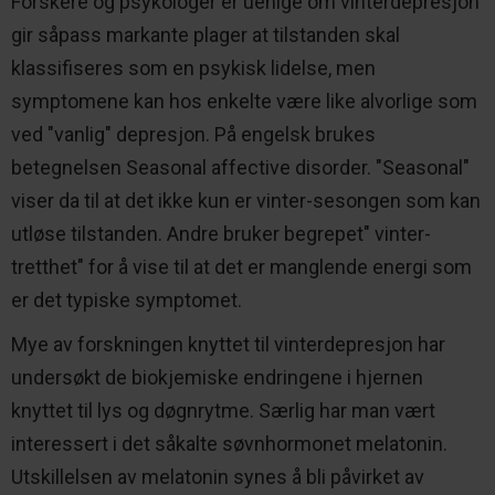
Forskere og psykologer er uenige om vinterdepresjon
gir såpass markante plager at tilstanden skal
klassifiseres som en psykisk lidelse, men
symptomene kan hos enkelte være like alvorlige som
ved "vanlig" depresjon. På engelsk brukes
betegnelsen Seasonal affective disorder. "Seasonal"
viser da til at det ikke kun er vinter-sesongen som kan
utløse tilstanden. Andre bruker begrepet" vinter-
tretthet" for å vise til at det er manglende energi som
er det typiske symptomet.
Mye av forskningen knyttet til vinterdepresjon har
undersøkt de biokjemiske endringene i hjernen
knyttet til lys og døgnrytme. Særlig har man vært
interessert i det såkalte søvnhormonet melatonin.
Utskillelsen av melatonin synes å bli påvirket av