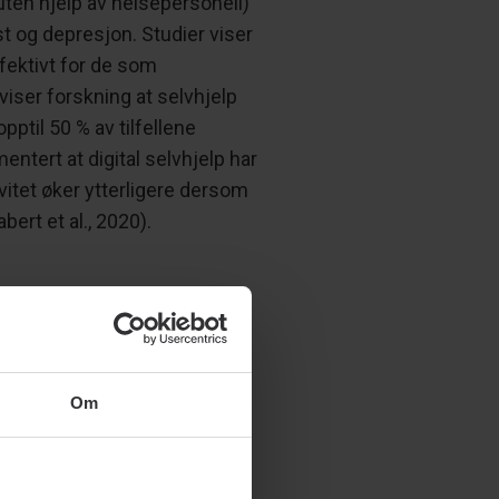
uten hjelp av helsepersonell)
t og depresjon. Studier viser
ffektivt for de som
viser forskning at selvhjelp
ptil 50 % av tilfellene
entert at digital selvhjelp har
vitet øker ytterligere dersom
ert et al., 2020).
i kombinasjon med
i bruk av Overvinne app,
Om
ette brukes sammen, omtales
mbinasjonsterapi planlegger
en og andre digitale
r basert på randomiserte