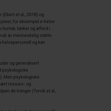
(Ebert et al., 2018) og
nsjoner, for eksempel e-helse
v humør, tanker og atferd i
l bruk av menneskelig støtte
ra helsepersonell og kan
soder og generalisert
d psykologiske
14). Men psykologiske
svært ressurs- og
en de trenger (Torvik et al.,