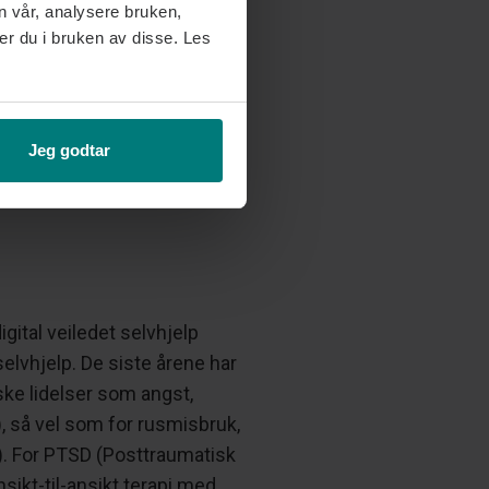
n vår, analysere bruken,
erdi ved psykiske lidelser
er du i bruken av disse. Les
matisk stresslidelse (PTSD)
rktøy øker potensielt
Jeg godtar
senker kostnaden ved
gital veiledet selvhjelp
elvhjelp. De siste årene har
iske lidelser som angst,
), så vel som for rusmisbruk,
2). For PTSD (Posttraumatisk
sikt-til-ansikt terapi med