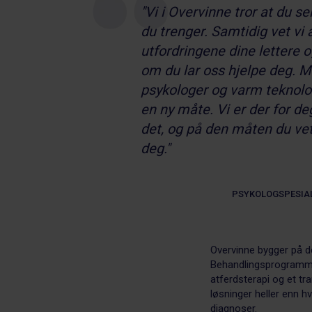
"Vi i Overvinne tror at du se
du trenger. Samtidig vet vi 
utfordringene dine lettere o
om du lar oss hjelpe deg. M
psykologer og varm teknologi
en ny måte. Vi er der for de
det, og på den måten du vet
deg."
PSYKOLOGSPESIAL
Overvinne bygger på de
Behandlingsprogrammet
atferdsterapi og et tr
løsninger heller enn h
diagnoser.