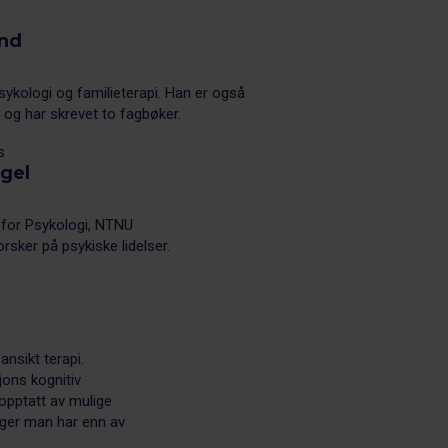
and
ykologi og familieterapi. Han er også
i og har skrevet to fagbøker.
s
ogel
 for Psykologi, NTNU
orsker på psykiske lidelser.
nsikt terapi.
ons kognitiv
 opptatt av mulige
nger man har enn av