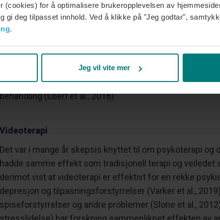
r (cookies) for å optimalisere brukeropplevelsen av hjemmeside
kliniske studier viser at kombinasjonsterapi kan gi nyttev
 gi deg tilpasset innhold. Ved å klikke på "Jeg godtar", samtykk
som depresjon, angst, søvnløshet (insomni) og posttrau
ing
.
(Ebert et al., 2018).
Kombinasjonen av ansikt-til-ansikt terapi med digitale ve
Jeg vil vite mer
effekten av psykologisk behandling, samtidig som man 
behandling (Ebert et al., 2018).
Videoterapi
Det var i mange år skepsis knyttet til om psykoterapi og di
hadde samme effekt som tradisjonell terapi og veiledet s
derimot vist at videoterapi er effektivt for en rekke psyk
depresjon og tilpasningsforstyrrelser (Varker et al., 2019
spiseforstyrrelser og andre problemer (Slone et al., 201
stresslidelse) har forskning sammenliknet effekten av an