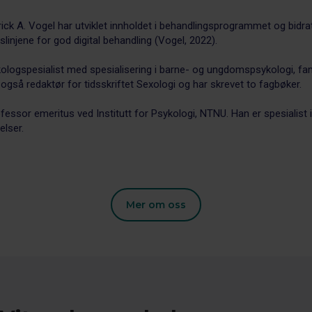
ick A. Vogel har utviklet innholdet i behandlingsprogrammet og bidratt
gslinjene for god digital behandling (Vogel, 2022).
ologspesialist med spesialisering i barne- og ungdomspsykologi, fam
 også redaktør for tidsskriftet Sexologi og har skrevet to fagbøker.
ofessor emeritus ved Institutt for Psykologi, NTNU. Han er spesialist i
elser.
Mer om oss