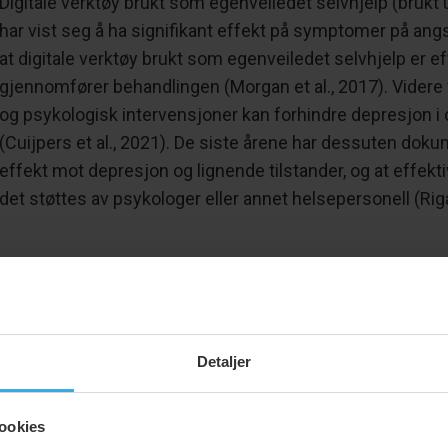
Digitale verktøy brukt som egenveiledet selvhjelp (brukt 
har vist seg å ha signifikant effekt på symptomer på angs
at digitale verktøy brukt som egenveiledet selvhjelp er e
gjennomfører behandlingen (Morgan et al., 2017). Videre 
og psykologisk intervensjoner kan forhindre depresjon i op
(Cuijpers et al., 2021). De siste årene har dessuten dokum
effekt mot depresjon og lignende tilstander, og at effekti
det støttes av psykologer eller annet helsepersonell (Rigab
Kombinasjonsterapi (Blended therapy)
Overvinne kan både brukes alene i form av en app eller 
psykologbehandling. Psykologene i Overvinne er opplært 
Detaljer
andre digitale løsninger og skjerm-basert terapi. Når d
det som “kombinasjonsterapi” (blended therapy). Ved ko
pasienten og psykologen sammen hvordan Overvinne app
ookies
løsninger brukes mellom konsultasjonene. Meta-analyse