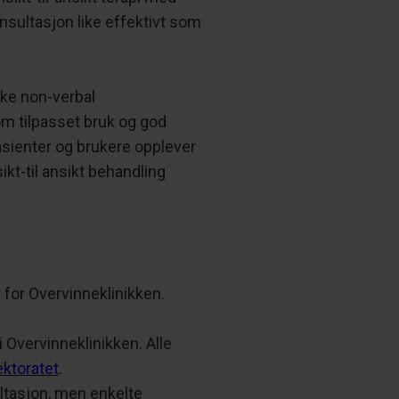
nsultasjon like effektivt som
lke non-verbal
 tilpasset bruk og god
pasienter og brukere opplever
kt-til ansikt behandling
 for Overvinneklinikken.
i Overvinneklinikken. Alle
ektoratet
.
ltasjon, men enkelte