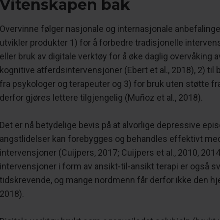
Vitenskapen bak
Overvinne følger nasjonale og internasjonale anbefalinger 
utvikler produkter 1) for å forbedre tradisjonelle interve
eller bruk av digitale verktøy for å øke daglig overvåking a
kognitive atferdsintervensjoner (Ebert et al., 2018), 2) ti
fra psykologer og terapeuter og 3) for bruk uten støtte f
derfor gjøres lettere tilgjengelig (Muñoz et al., 2018).
Det er nå betydelige bevis på at alvorlige depressive epi
angstlidelser kan forebygges og behandles effektivt me
intervensjoner (Cuijpers, 2017; Cuijpers et al., 2010, 20
intervensjoner i form av ansikt-til-ansikt terapi er også 
tidskrevende, og mange nordmenn får derfor ikke den hjelp
2018).