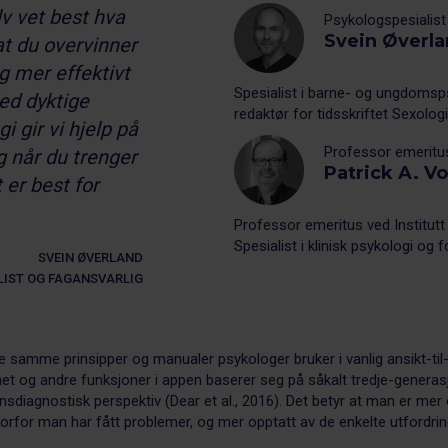
lv vet best hva
Psykologspesialist
Svein Øverl
at du overvinner
g mer effektivt
Spesialist i barne- og ungdomsps
ed dyktige
redaktør for tidsskriftet Sexolog
 gir vi hjelp på
Professor emeritu
g når du trenger
Patrick A. V
 er best for
Professor emeritus ved Institutt
Spesialist i klinisk psykologi og f
SVEIN ØVERLAND
IST OG FAGANSVARLIG
 samme prinsipper og manualer psykologer bruker i vanlig ansikt-til-a
 og andre funksjoner i appen baserer seg på såkalt tredje-generasj
ansdiagnostisk perspektiv (Dear et al., 2016). Det betyr at man er mer
vorfor man har fått problemer, og mer opptatt av de enkelte utfordri