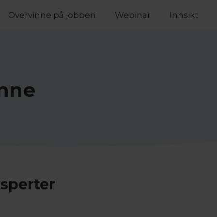
Overvinne på jobben
Webinar
Innsikt
inne
ksperter