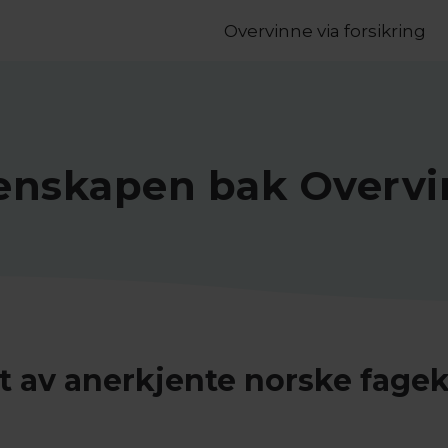
Overvinne via forsikring
enskapen bak Overv
t av anerkjente norske fage