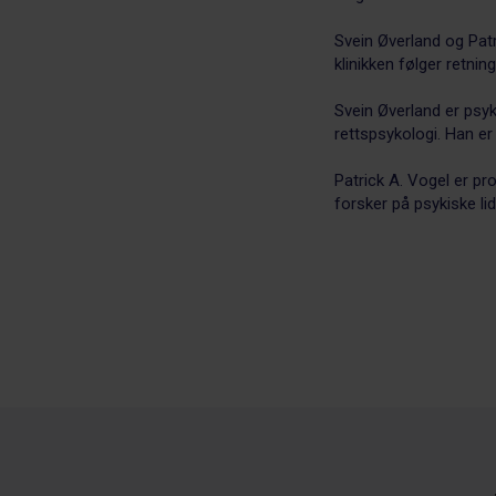
Svein Øverland og Patr
klinikken følger retnin
Svein Øverland er psyk
rettspsykologi. Han er
Patrick A. Vogel er pr
forsker på psykiske lid