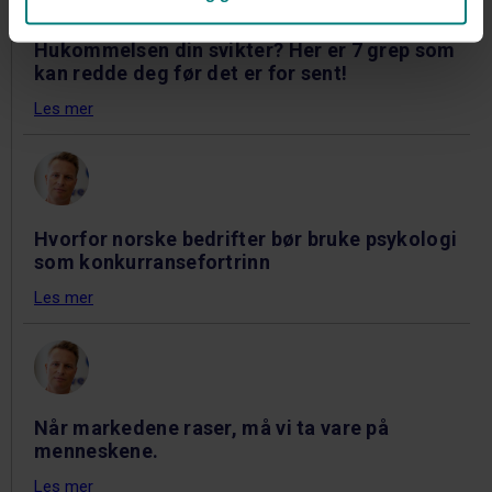
Hukommelsen din svikter? Her er 7 grep som
kan redde deg før det er for sent!
Les mer
Hvorfor norske bedrifter bør bruke psykologi
som konkurransefortrinn
Les mer
Når markedene raser, må vi ta vare på
menneskene.
Les mer