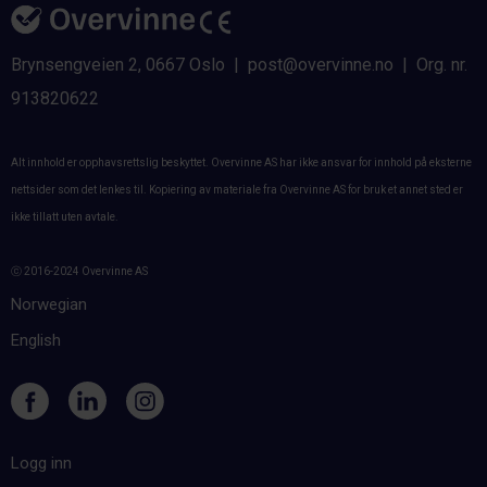
Brynsengveien 2, 0667 Oslo | post@overvinne.no | Org. nr.
913820622
Alt innhold er opphavsrettslig beskyttet. Overvinne AS har ikke ansvar for innhold på eksterne
nettsider som det lenkes til. Kopiering av materiale fra Overvinne AS for bruk et annet sted er
ikke tillatt uten avtale.
ⓒ 2016-2024 Overvinne AS
Norwegian
English
Logg inn