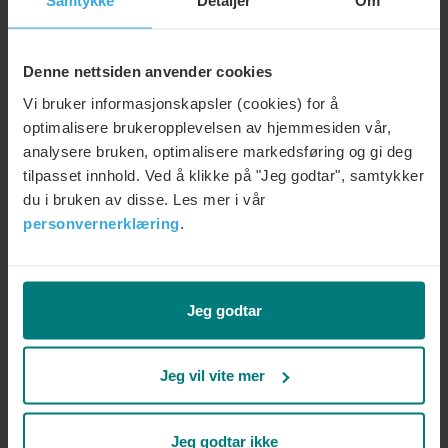
Samtykke
Detaljer
Om
– øke kapasitet
– håndtere psykososialt arbeidsmiljø i praksis
Denne nettsiden anvender cookies
Overvinne i praksis
Vi bruker informasjonskapsler (cookies) for å
I en virksomhet med 100 ansatte vil rundt 20–25 til
optimalisere brukeropplevelsen av hjemmesiden vår,
enhver tid ha psykiske belastninger som påvirker
analysere bruken, optimalisere markedsføring og gi deg
arbeidshverdagen. De fleste sier ingenting. Det er her
tilpasset innhold. Ved å klikke på "Jeg godtar", samtykker
mye av kostnaden ligger. Overvinne er laget for å nå
du i bruken av disse. Les mer i vår
personvernerklæring
.
denne gruppen – før det blir synlig.
Overvinne gjør det mulig å ta tak i problemer før de
blir store.
Jeg godtar
Jeg vil vite mer
Siste nyheter
Jeg godtar ikke