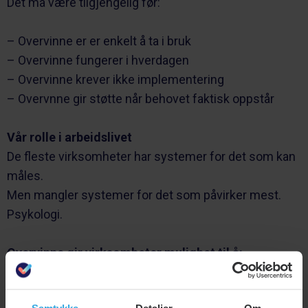
Det må være tilgjengelig før:
– Overvinne er er enkelt å ta i bruk
– Overvinne fungerer i hverdagen
– Overvinne krever ikke implementering
– Overvnne gir støtte når behovet faktisk oppstår
Vår rolle i arbeidslivet
De fleste virksomheter har systemer for det som kan
måles.
Men mangler systemer for det som påvirker mest.
Psykologi.
Overvinne gir virksomheter mulighet til å:
– redusere risiko
– styrke samarbeid