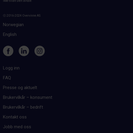
ikke tillatt uten avtale.
ⓒ 2016-2024 Overvinne AS
Norwegian
English
Logg inn
FAQ
Presse og aktuelt
Brukervilkår – konsument
Brukervilkår – bedrift
Kontakt oss
Jobb med oss