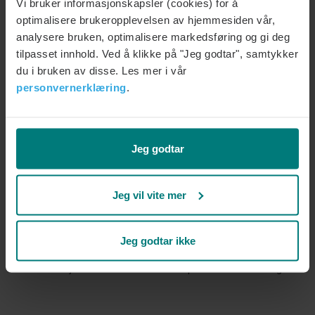
Ved senere avbestilling eller manglende oppmøte kan timen bli
Vi bruker informasjonskapsler (cookies) for å
fakturert i sin helhet.
optimalisere brukeropplevelsen av hjemmesiden vår,
analysere bruken, optimalisere markedsføring og gi deg
Konsultasjoner er helsetjenester og reguleres i tillegg av relevant
tilpasset innhold. Ved å klikke på "Jeg godtar", samtykker
helselovgivning.
du i bruken av disse. Les mer i vår
personvernerklæring
.
9. Personvern og anonymitet
Jeg godtar
Overvinne tar personvern og anonymitet på alvor.
Opplysninger om deg behandles i samsvar med
personvernlovgivningen. Overvinne deler ikke informasjon om din
Jeg vil vite mer
bruk av tjenestene med arbeidsgiver, forsikringsselskap eller
andre tredjeparter, med mindre dette følger av lov eller du selv
Jeg godtar ikke
har gitt samtykke.
Mer informasjon finner du i Overvinnes personvernerklæring.