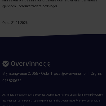
kan saken bringes inn for ordinære domstoler eller behandles
gjennom Forbrukerrådets ordninger.
Oslo, 21.01.2026
Brynsengveien 2, 0667 Oslo | post@overvinne.no | Org. nr.
913820622
Alt innhold er opphavsrettslig beskyttet. Overvinne AS har ikke ansvar for innhold på eksterne
nettsider som det lenkes til. Kopiering av materiale fra Overvinne AS for bruk et annet sted er