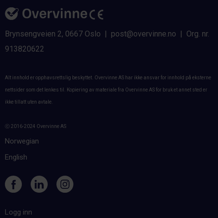
Brynsengveien 2, 0667 Oslo | post@overvinne.no | Org. nr.
913820622
Alt innhold er opphavsrettslig beskyttet. Overvinne AS har ikke ansvar for innhold på eksterne
nettsider som det lenkes til. Kopiering av materiale fra Overvinne AS for bruk et annet sted er
ikke tillatt uten avtale.
ⓒ 2016-2024 Overvinne AS
Norwegian
English
Logg inn