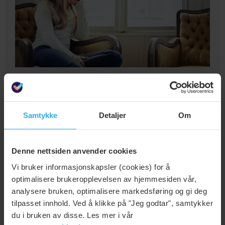
Derfor får så mange angst, depresjon
eller søvnmangel etter et samlivsbrudd.
Mens mange par har ladet batteriene med en lang og god
Samtykke
Detaljer
Om
ferie, har sommeren for andre vært preget av konflikter og
dårlig stemning i parforholdet. Ferie er selve prøvelsen for
et parforhold, og blant de som sliter blir konfliktene ekstra
Denne nettsiden anvender cookies
tydelige i sommerferien. Høsten er derfor høysesong for
Vi bruker informasjonskapsler (cookies) for å
familievernkontorene. Likevel søker mange hjelp for sent.
optimalisere brukeropplevelsen av hjemmesiden vår,
analysere bruken, optimalisere markedsføring og gi deg
tilpasset innhold. Ved å klikke på "Jeg godtar", samtykker
du i bruken av disse. Les mer i vår