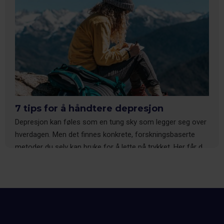
7 tips for å håndtere depresjon
Depresjon kan føles som en tung sky som legger seg over
hverdagen. Men det finnes konkrete, forskningsbaserte
metoder du selv kan bruke for å lette på trykket. Her får du
syv praktiske tips, inspirert av kognitiv psykologi, som gir
deg verktøyene du trenger for å håndtere depresjon.