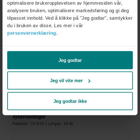
Nylig lagt til
optimalisere brukeropplevelsen av hjemmesiden vår,
analysere bruken, optimalisere markedsføring og gi deg
Nytt regelverk i Arbeidsmiljøloven: fra kartlegging
tilpasset innhold. Ved å klikke på "Jeg godtar", samtykker
til handling
du i bruken av disse. Les mer i vår
Publisert:
27/1/26
|
Lengde:
26:49
personvernerklæring
.
Psykologisk trygghet: Hvordan skape fundamentet
i bedriften
Publisert:
27/1/26
|
Lengde:
29:00
Jeg godtar
Uklare og motstridende forventninger: Hvordan
Jeg vil vite mer
tydelige forventninger gir deg et sterkere team
Publisert:
27/1/26
|
Lengde:
26:43
Jeg godtar ikke
Aktiv håndtering av psykisk helse ved
sykemeldinger
Publisert:
19/3/25
|
Lengde:
30:40