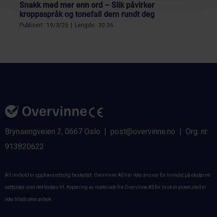
Snakk med mer enn ord – Slik påvirker
kroppsspråk og tonefall dem rundt deg
Publisert:
19/3/25
|
Lengde:
30:36
Forebygging og håndtering av utbrenthet
Publisert:
19/3/25
|
Lengde:
29:21
Integrering av psykisk helse-fokus på
arbeidsplassen
Publisert:
19/3/25
|
Lengde:
26:42
Brynsengveien 2, 0667 Oslo | post@overvinne.no | Org. nr.
913820622
Motivasjon og vaner – hvordan skape reell endring
Publisert:
19/3/25
|
Lengde:
Alt innhold er opphavsrettslig beskyttet. Overvinne AS har ikke ansvar for innhold på eksterne
Beslutningspsykologi og økt team-effektivitet
nettsider som det lenkes til. Kopiering av materiale fra Overvinne AS for bruk et annet sted er
Publisert:
19/3/25
|
Lengde:
ikke tillatt uten avtale.