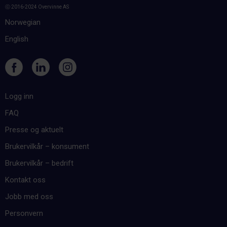
ⓒ 2016-2024 Overvinne AS
Livsfase-endringer, bedragersyndrom og
Norwegian
viktigheten av verdier
Publisert:
19/3/25
|
Lengde:
27:45
English
Konflikter og konflikthåndtering
Publisert:
19/3/25
|
Lengde:
Logg inn
Følelser som ressurs
FAQ
Emosjonell intelligens for bedre balanse og prestasjon
Presse og aktuelt
Publisert:
19/3/25
|
Lengde:
29:09
Brukervilkår – konsument
Bygg motstandskraft
Brukervilkår – bedrift
Slik skaper du psykologisk robusthet i deg selv og
Kontakt oss
teamet
Publisert:
10/3/25
|
Lengde:
27:33
Jobb med oss
Personvern
Slik unngår du dårlige avgjørelser